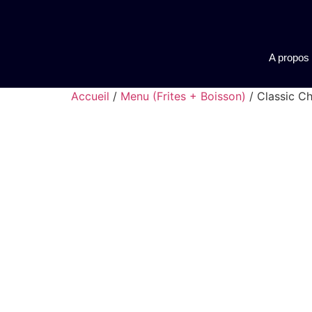
A propos
Accueil
/
Menu (Frites + Boisson)
/ Classic C