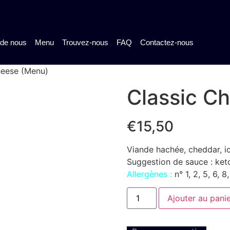
 de nous
Menu
Trouvez-nous
FAQ
Contactez-nous
heese (Menu)
Classic C
€15,50
Viande hachée, cheddar, i
Suggestion de sauce : ket
Allergènes :
n° 1, 2, 5, 6, 8
Ajouter au pani