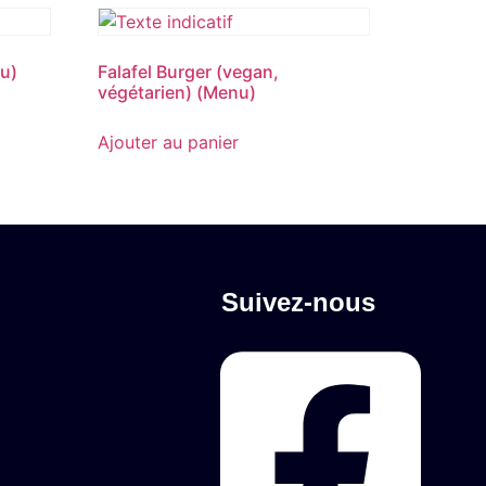
u)
Falafel Burger (vegan,
végétarien) (Menu)
Ajouter au panier
Suivez-nous