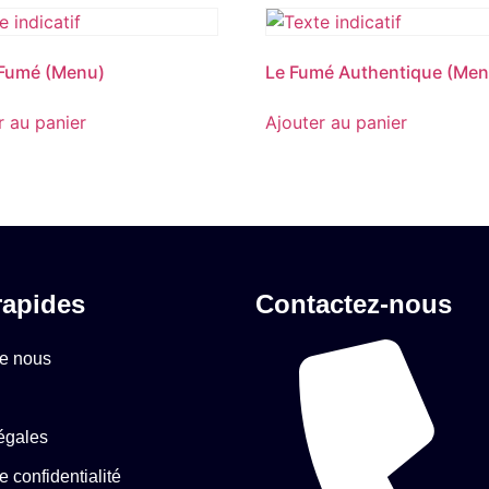
 Fumé (Menu)
Le Fumé Authentique (Men
r au panier
Ajouter au panier
rapides
Contactez-nous
de nous
égales
e confidentialité