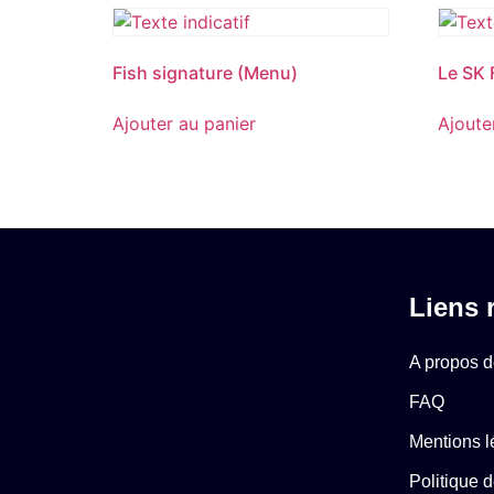
Fish signature (Menu)
Le SK
Ajouter au panier
Ajoute
Liens 
A propos 
FAQ
Mentions l
Politique d