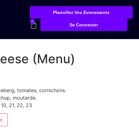
Plannifier Vos Evenements
0
Se Connecter
heese (Menu)
ceberg, tomates, cornichons.
chup, moutarde.
, 10, 21, 22, 23
er