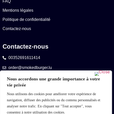
FAQ
Mentions légales
Politique de confidentialité
Contactez-nous
Contactez-nous
00352691611414
order@smokedburger.lu
Nous accordons une grande importance à votre
Suivez-nous
vie privée
Nous utilisons des cookies pour améliorer votre expérience de
navigation, diffuser des publicités ou du contenu personnalisés et
Tous les prix sont affichés TTC
analyser notre trafic. En cliquant sur "Tout accepter", vous
consentez à notre utilisation des cookies.